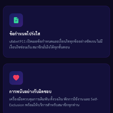
ข้อกำหนดโปร่งใส
ufabet911 เปิดเผยข้อกำหนดและเงื่อนไขทุกข้ออย่างชัดเจน ไม่มี
เงื่อนไขซ่อนเร้น สมาชิกมั่นใจได้ทุกขั้นตอน
การพนันอย่างรับผิดชอบ
เครื่องมือควบคุมการเดิมพัน ตั้งวงเงิน พักการใช้งาน และ Self-
Exclusion พร้อมให้บริการสำหรับสมาชิกทุกท่าน