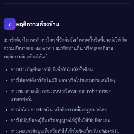
พฤติกรรมต้องห้าม
7
สมาชิกต้องไม่กระทำการใดๆ ที่ขัดต่อข้อกำหนดนี้หรือที่อาจก่อให้เกิด
ความเสียหายต่อ ufabet911 สมาชิกท่านอื่น หรือบุคคลที่สาม
พฤติกรรมต้องห้ามได้แก่
การสร้างบัญชีหลายบัญชีเพื่อรับโบนัสซ้ำซ้อน
การใช้ซอฟต์แวร์อัตโนมัติ บอท หรือโปรแกรมช่วยเล่นใดๆ
การพยายามแฮ็ก เจาะระบบ หรือรบกวนการทำงานของ
แพลตฟอร์ม
การฉ้อโกง การฟอกเงิน หรือกิจกรรมที่ผิดกฎหมายใดๆ
การใช้บัญชีของผู้อื่นหรืออนุญาตให้ผู้อื่นใช้บัญชีของตน
การเผยแพร่ข้อมูลเท็จหรือทำให้เข้าใจผิดเกี่ยวกับ ufabet911