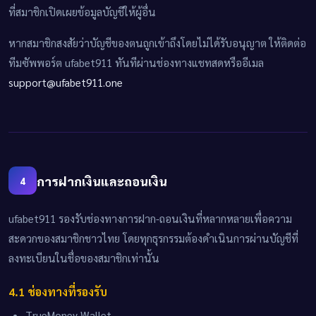
ที่สมาชิกเปิดเผยข้อมูลบัญชีให้ผู้อื่น
หากสมาชิกสงสัยว่าบัญชีของตนถูกเข้าถึงโดยไม่ได้รับอนุญาต ให้ติดต่อ
ทีมซัพพอร์ต ufabet911 ทันทีผ่านช่องทางแชทสดหรืออีเมล
support@ufabet911.one
การฝากเงินและถอนเงิน
4
ufabet911 รองรับช่องทางการฝาก-ถอนเงินที่หลากหลายเพื่อความ
สะดวกของสมาชิกชาวไทย โดยทุกธุรกรรมต้องดำเนินการผ่านบัญชีที่
ลงทะเบียนในชื่อของสมาชิกเท่านั้น
4.1 ช่องทางที่รองรับ
TrueMoney Wallet