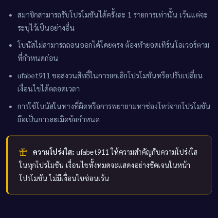
สมาชิกสามารถรับโปรโมชันได้ครั้งละ 1 รายการเท่านั้น เว้นแต่จะ
ระบุไว้เป็นอย่างอื่น
โบนัสไม่สามารถถอนออกได้โดยตรง ต้องทำยอดเทิร์นโอเวอร์ตาม
ที่กำหนดก่อน
ufabet911 ขอสงวนสิทธิ์ในการยกเลิกโปรโมชันหรือปรับเปลี่ยน
เงื่อนไขได้ตลอดเวลา
การใช้โบนัสในทางที่ผิดหรือการพยายามหาช่องโหว่จากโปรโมชัน
ถือเป็นการละเมิดข้อกำหนด
ความโปร่งใส:
ufabet911 ให้ความสำคัญกับความโปร่งใส
ในทุกโปรโมชัน เงื่อนไขทั้งหมดจะแสดงอย่างชัดเจนในหน้า
โปรโมชัน ไม่มีเงื่อนไขซ่อนเร้น