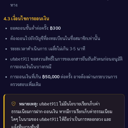
ทาง
4.3 เงื่อนไขการถอนเงิน
ยอดถอนขั้นต่ำต่อครั้ง:
฿300
ต้องถอนไปยังบัญชีที่ลงทะเบียนในชื่อสมาชิกเท่านั้น
ระยะเวลาดำเนินการ: เฉลี่ยไม่เกิน 3-5 นาที
ufabet911 ขอสงวนสิทธิ์ในการขอเอกสารยืนยันตัวตนก่อนอนุมัติ
การถอนเงินในบางกรณี
การถอนเงินที่เกิน
฿50,000
ต่อครั้ง อาจต้องผ่านกระบวนการ
ตรวจสอบเพิ่มเติม
หมายเหตุ:
ufabet911 ไม่มีนโยบายเรียกเก็บค่า
ธรรมเนียมการฝาก-ถอนเงิน หากมีการเรียกเก็บค่าธรรมเนียม
ใดๆ ในนามของ ufabet911 ให้ถือว่าเป็นการหลอกลวง และ
แจ้งทีมงานทันที