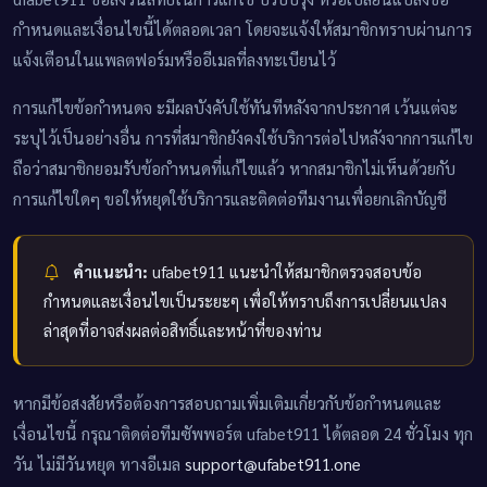
กำหนดและเงื่อนไขนี้ได้ตลอดเวลา โดยจะแจ้งให้สมาชิกทราบผ่านการ
แจ้งเตือนในแพลตฟอร์มหรืออีเมลที่ลงทะเบียนไว้
การแก้ไขข้อกำหนดจ ะมีผลบังคับใช้ทันทีหลังจากประกาศ เว้นแต่จะ
ระบุไว้เป็นอย่างอื่น การที่สมาชิกยังคงใช้บริการต่อไปหลังจากการแก้ไข
ถือว่าสมาชิกยอมรับข้อกำหนดที่แก้ไขแล้ว หากสมาชิกไม่เห็นด้วยกับ
การแก้ไขใดๆ ขอให้หยุดใช้บริการและติดต่อทีมงานเพื่อยกเลิกบัญชี
คำแนะนำ:
ufabet911 แนะนำให้สมาชิกตรวจสอบข้อ
กำหนดและเงื่อนไขเป็นระยะๆ เพื่อให้ทราบถึงการเปลี่ยนแปลง
ล่าสุดที่อาจส่งผลต่อสิทธิ์และหน้าที่ของท่าน
หากมีข้อสงสัยหรือต้องการสอบถามเพิ่มเติมเกี่ยวกับข้อกำหนดและ
เงื่อนไขนี้ กรุณาติดต่อทีมซัพพอร์ต ufabet911 ได้ตลอด 24 ชั่วโมง ทุก
วัน ไม่มีวันหยุด ทางอีเมล
support@ufabet911.one