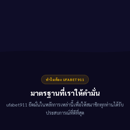
ทำไมต้อง UFABET911
มาตรฐานที่เราให้คำมั่น
ufabet911 ยึดมั่นในหลักการเหล่านี้เพื่อให้สมาชิกทุกท่านได้รับ
ประสบการณ์ที่ดีที่สุด