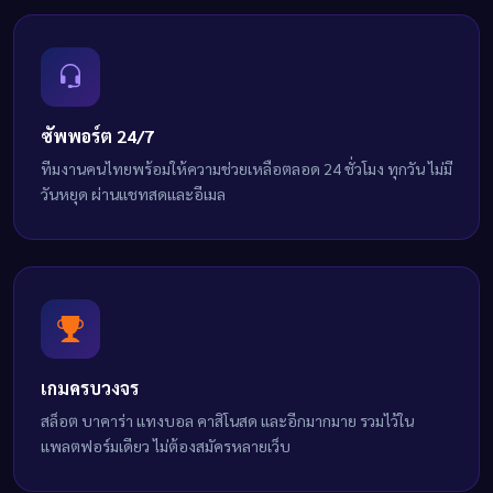
ซัพพอร์ต 24/7
ทีมงานคนไทยพร้อมให้ความช่วยเหลือตลอด 24 ชั่วโมง ทุกวัน ไม่มี
วันหยุด ผ่านแชทสดและอีเมล
เกมครบวงจร
สล็อต บาคาร่า แทงบอล คาสิโนสด และอีกมากมาย รวมไว้ใน
แพลตฟอร์มเดียว ไม่ต้องสมัครหลายเว็บ