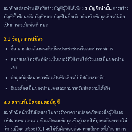
สมาชิกแต่ละท่านมีสิทธิ์สร้างบัญชีผู้ใช้ได้เพียง
1 บัญชีเท่านั้น
การสร้าง
บัญชีซ้ำซ้อนหรือบัญชีหลายบัญชีในชื่อเดียวกันหรือข้อมูลเดียวกันถือ
เป็นการละเมิดข้อกำหนด
3.1 ข้อมูลการสมัคร
ชื่อ-นามสกุลต้องตรงกับบัตรประชาชนหรือเอกสารราชการ
หมายเลขโทรศัพท์ต้องเป็นเบอร์ที่ใช้งานได้จริงและเป็นของท่าน
เอง
ข้อมูลบัญชีธนาคารต้องเป็นชื่อเดียวกับที่สมัครสมาชิก
อีเมลต้องเป็นของท่านเองและสามารถรับข้อความได้จริง
3.2 ความรับผิดชอบต่อบัญชี
สมาชิกมีหน้าที่รับผิดชอบในการรักษาความปลอดภัยของชื่อผู้ใช้และ
รหัสผ่านของตนเอง ห้ามเปิดเผยข้อมูลเข้าสู่ระบบให้บุคคลอื่นทราบไม่
ว่ากรณีใดๆ ufabet911 จะไม่รับผิดชอบต่อความเสียหายที่เกิดจากการ