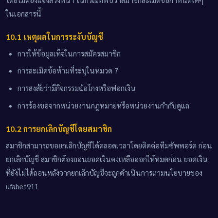
โดยไม่ต้องแจ้งล่วงหน้า ในกรณีที่พบว่าสมาชิกละเมิดข้อกำหนดใดๆ
ในเอกสารนี้
10.1 เหตุผลในการระงับบัญชี
การให้ข้อมูลเท็จในการสมัครสมาชิก
การละเมิดข้อห้ามที่ระบุในหมวด 7
การสงสัยว่ามีกิจกรรมฉ้อโกงหรือฟอกเงิน
การร้องขอจากหน่วยงานกฎหมายหรือหน่วยงานกำกับดูแล
10.2 การยกเลิกบัญชีโดยสมาชิก
สมาชิกสามารถขอยกเลิกบัญชีได้ตลอดเวลาโดยติดต่อทีมซัพพอร์ต ก่อน
ยกเลิกบัญชี สมาชิกต้องถอนยอดเงินคงเหลือออกให้หมดก่อน ยอดเงิน
ที่ยังไม่ได้ถอนหลังจากยกเลิกบัญชีจะถูกดำเนินการตามนโยบายของ
ufabet911