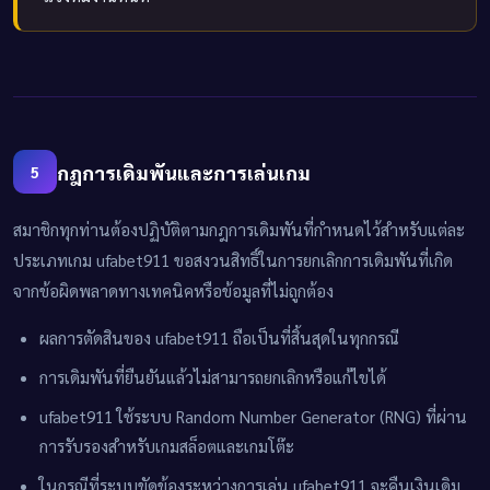
กฎการเดิมพันและการเล่นเกม
5
สมาชิกทุกท่านต้องปฏิบัติตามกฎการเดิมพันที่กำหนดไว้สำหรับแต่ละ
ประเภทเกม ufabet911 ขอสงวนสิทธิ์ในการยกเลิกการเดิมพันที่เกิด
จากข้อผิดพลาดทางเทคนิคหรือข้อมูลที่ไม่ถูกต้อง
ผลการตัดสินของ ufabet911 ถือเป็นที่สิ้นสุดในทุกกรณี
การเดิมพันที่ยืนยันแล้วไม่สามารถยกเลิกหรือแก้ไขได้
ufabet911 ใช้ระบบ Random Number Generator (RNG) ที่ผ่าน
การรับรองสำหรับเกมสล็อตและเกมโต๊ะ
ในกรณีที่ระบบขัดข้องระหว่างการเล่น ufabet911 จะคืนเงินเดิม