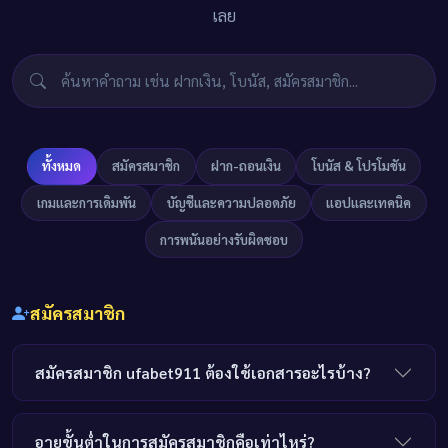
เลย
ทั้งหมด
สมัครสมาชิก
ฝาก-ถอนเงิน
โบนัส & โปรโมชัน
เกมและการเดิมพัน
บัญชีและความปลอดภัย
แอปและเทคนิค
การพนันอย่างรับผิดชอบ
สมัครสมาชิก
สมัครสมาชิก ufabet911 ต้องใช้เอกสารอะไรบ้าง?
อายุขั้นต่ำในการสมัครสมาชิกคือเท่าไหร่?