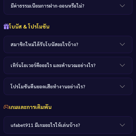
มีค่าธรรมเนียมการฝาก-ถอนหรือไม่?
โบนัส & โปรโมชัน
สมาชิกใหม่ได้รับโบนัสอะไรบ้าง?
เทิร์นโอเวอร์คืออะไร และคำนวณอย่างไร?
โปรโมชันคืนยอดเสียทำงานอย่างไร?
เกมและการเดิมพัน
ufabet911 มีเกมอะไรให้เล่นบ้าง?