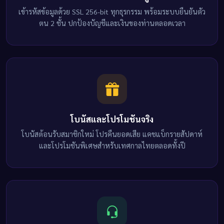
เข้ารหัสข้อมูลด้วย SSL 256-bit ทุกธุรกรรม พร้อมระบบยืนยันตัว
ตน 2 ชั้น ปกป้องบัญชีและเงินของท่านตลอดเวลา
โบนัสและโปรโมชันจริง
โบนัสต้อนรับสมาชิกใหม่ โปรคืนยอดเสีย แคชแบ็กรายสัปดาห์
และโปรโมชันพิเศษสำหรับเทศกาลไทยตลอดทั้งปี